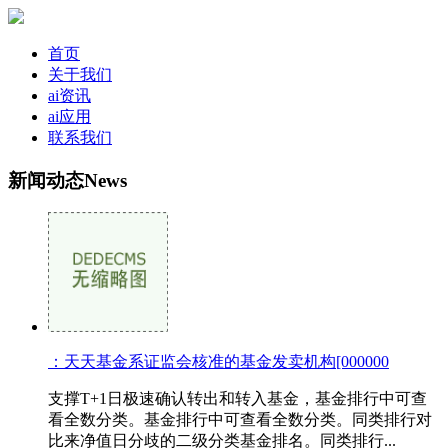
首页
关于我们
ai资讯
ai应用
联系我们
新闻动态
News
：天天基金系证监会核准的基金发卖机构[000000
支撑T+1日极速确认转出和转入基金，基金排行中可查
看全数分类。基金排行中可查看全数分类。同类排行对
比来净值日分歧的二级分类基金排名。同类排行...