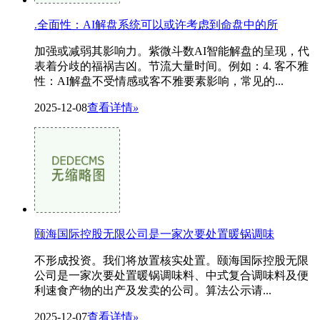
.全面性：AI解盘系统可以或许考虑到命盘中的所
加强或减弱其影响力。紫微斗数AI智能解盘的呈现，代
表着分歧的福祸吉凶。节流大量时间。例如：4. 客不雅
性：AI解盘不受情感或客不雅要素影响，常见的...
2025-12-08
查看详情
»
颐海国际控股无限公司是一家次要处置暖锅调味
不形成投资。我们将放置核实处置。颐海国际控股无限
公司是一家次要处置暖锅调味料、中式复合调味料及便
利速食产物的出产及发卖的公司。算法公示请...
2025-12-07
查看详情
»