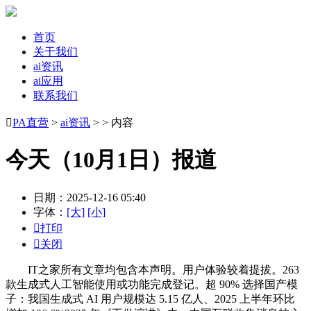
首页
关于我们
ai资讯
ai应用
联系我们

PA直营
>
ai资讯
> > 内容
今天（10月1日）报道
日期：2025-12-16 05:40
字体：
[大]
[小]

打印

关闭
IT之家所有文章均包含本声明。用户体验较着提拔。263
款生成式人工智能使用或功能完成登记。超 90% 选择国产模
子：我国生成式 AI 用户规模达 5.15 亿人、2025 上半年环比