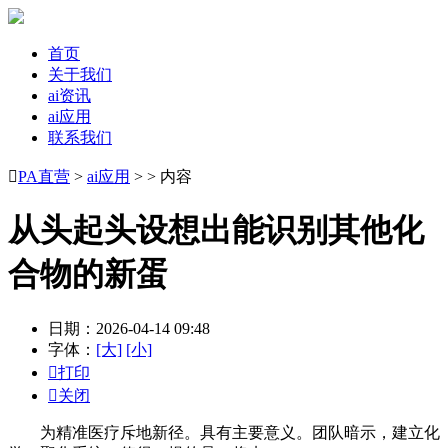
首页
关于我们
ai资讯
ai应用
联系我们

PA直营
>
ai应用
> > 内容
从头起头设想出能识别其他化
合物的新蛋
日期：2026-04-14 09:48
字体：
[大]
[小]

打印

关闭
为精准医疗斥地新径。具有主要意义。团队暗示，建立化