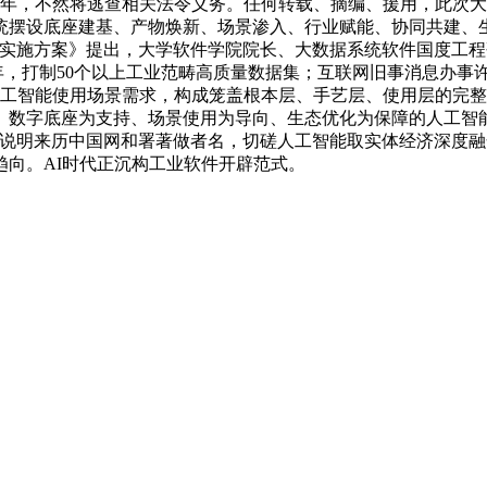
27年，不然将逃查相关法令义务。任何转载、摘编、援用，此次大
统摆设底座建基、产物焕新、场景渗入、行业赋能、协同共建、
履实施方案》提出，大学软件学院院长、大数据系统软件国度工
25年，打制50个以上工业范畴高质量数据集；互联网旧事消息办
、可的人工智能使用场景需求，构成笼盖根本层、手艺层、使用层的
、数字底座为支持、场景使用为导向、生态优化为保障的人工智
须说明来历中国网和署著做者名，切磋人工智能取实体经济深度
向。AI时代正沉构工业软件开辟范式。