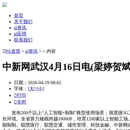
首页
关于我们
ai资讯
ai应用
联系我们

PA直营
>
ai资讯
> > 内容
中新网武汉4月16日电(梁婷贺
日期：2026-04-19 08:43
字体：
[大]
[小]

打印

关闭
发布200个以上“人工智能+制制”典型使用场景；国度级5
长环境。全省算力规模跨越18000P，培育1200家以上智能工
能制制、聪慧医疗、聪慧交通、城市管理、科技金融、中新网武