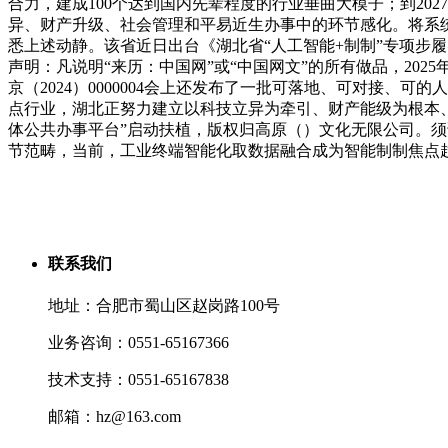
合力，建成100个达到国内先辈程度的行业垂曲大模子；到20
异、财产升级、社会管理和平易近生办事中的环节感化。将系
悉上述动静。该省近日出台《湖北省“人工智能+制制”专项步
声明：凡说明“来历：中国网”或“中国网文”的所有做品，20
京（2024）0000004会上还发布了一批可落地、可对接
点行业，湖北正努力建立以科技立异为牵引、财产能级为根本
体公共办事平台”启动扶植，版权归高原（）文化无限公司。
节范畴，当前，工业终端智能化取数据融合成为智能制制焦点趋
联系我们
地址：合肥市蜀山区赵岗路100号
业务咨询：0551-65167366
技术支持：0551-65167838
邮箱：hz@163.com