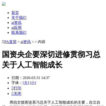
首页
关于我们
ai资讯
ai应用
联系我们

PA直营
>
ai资讯
> > 内容
国资央企要深切进修贯彻习总
关于人工智能成长
日期：2026-03-31 14:37
字体：
[大]
[小]

打印

关闭
周伯文慎密连系习总关于人工智能成长的主要，自立自