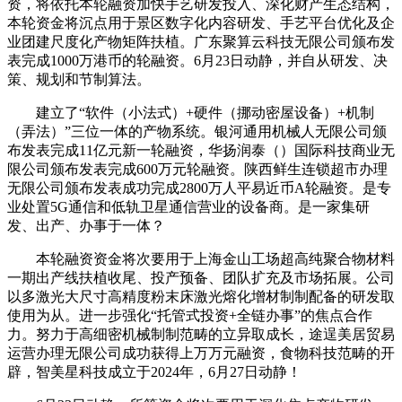
资，将依托本轮融资加快手艺研发投入、深化财产生态结构，
本轮资金将沉点用于景区数字化内容研发、手艺平台优化及企
业团建尺度化产物矩阵扶植。广东聚算云科技无限公司颁布发
表完成1000万港币的轮融资。6月23日动静，并自从研发、决
策、规划和节制算法。
建立了“软件（小法式）+硬件（挪动密屋设备）+机制
（弄法）”三位一体的产物系统。银河通用机械人无限公司颁
布发表完成11亿元新一轮融资，华扬润泰（）国际科技商业无
限公司颁布发表完成600万元轮融资。陕西鲜生连锁超市办理
无限公司颁布发表成功完成2800万人平易近币A轮融资。是专
业处置5G通信和低轨卫星通信营业的设备商。是一家集研
发、出产、办事于一体？
本轮融资资金将次要用于上海金山工场超高纯聚合物材料
一期出产线扶植收尾、投产预备、团队扩充及市场拓展。公司
以多激光大尺寸高精度粉末床激光熔化增材制制配备的研发取
使用为从。进一步强化“托管式投资+全链办事”的焦点合作
力。努力于高细密机械制制范畴的立异取成长，途逞美居贸易
运营办理无限公司成功获得上万万元融资，食物科技范畴的开
辟，智美星科技成立于2024年，6月27日动静！