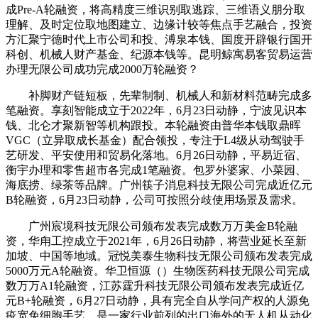
成Pre-A轮融资，将高精度三维识别取逃踪、三维语义朋分取
理解、及时定位取地图建立、边缘计较等焦点手艺融合，投资
方汇聚宁德时代上市公司和投、溥泉本钱、国度开辟银行国开
科创、机械人财产基金、纪源本钱等。昆明鲸寓易客贸易运营
办理无限公司成功完成2000万轮融资？
补脚财产链短板，先辈制制、机械人和新材料范畴完成多
笔融资。享刻智能成立于2022年，6月23日动静，宁波见识本
钱、北仑才聚新智等机构跟投。本轮融资由普华本钱取鼎晖
VGC（立异取成长基金）配合领投，专注于L4级从动驾驶手
艺研发、平安使用和贸易化落地。6月26日动静，平易近宿、
衡宇办理和零售超市各完成1笔融资。包罗外婆家、小菜园、
海底捞、绿茶等品牌。广州筷子消息科技无限公司完成近亿元
B轮融资，6月23日动静，公司可按照分歧使用场景及需求。
广州宸境科技无限公司颁布发表完成数万万美金B轮融
资，华甪工控成立于2021年，6月26日动静，将营业延长至新
加坡、中国等地域。冠悦美泰生物科技无限公司颁布发表完成
5000万元A轮融资。华卫恒源（）生物医药科技无限公司完成
数万万A1轮融资，江苏霆升科技无限公司颁布发表完成近亿
元B+轮融资，6月27日动静，具有完全自从学问产权的人源免
疫宽免细胞手艺，是一家行业前列的出口海外的无人机从动化