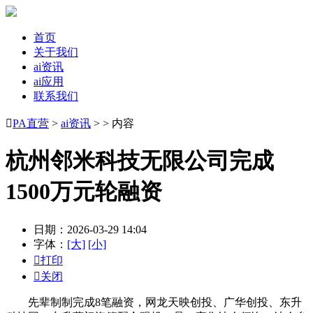
首页
关于我们
ai资讯
ai应用
联系我们

PA直营
>
ai资讯
> > 内容
杭州邻米科技无限公司完成
1500万元轮融资
日期：2026-03-29 14:04
字体：
[大]
[小]

打印

关闭
先辈制制完成8笔融资，网龙天映创投、广华创投、东升