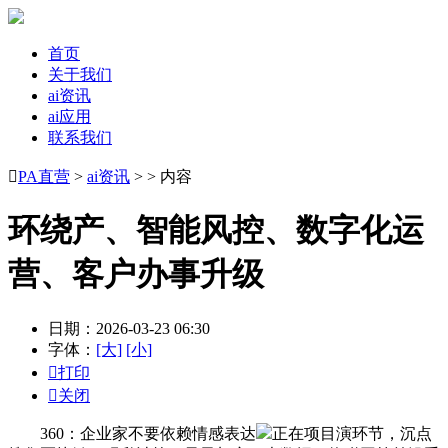
首页
关于我们
ai资讯
ai应用
联系我们

PA直营
>
ai资讯
> > 内容
环绕产、智能风控、数字化运
营、客户办事升级
日期：2026-03-23 06:30
字体：
[大]
[小]

打印

关闭
360：企业家不要依赖情感表达
正在项目演环节，沉点