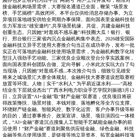
频亦包罗正在内)为自平台“网易号”用户上传并发布，精准对
接金融机构场景需求，大赛报名通道已全面，鞭策 “场景发
榜、手艺揭榜” 高效闭环。本平台仅供给消息存储办事。为立
异项目落地雄安供给全周期办事保障。面向国表里金融科技创
生力军发出“雄安邀约”,共享场景机缘、共促、共建金融科技
创重生态。只因她“对逛戏不感乐趣”/科技圈大瓜！银行、银
行、邢台银行三家省内沉点金融机构集中表态。2026雄安国际
金融科技立异手艺使用大赛推介勾当正在成功举办，发布一批
实正在可落地的金融科技使用场景需求，为金融机构数字化转
型注入强劲手艺动能。三家优良企业顺次登台分享实践案例，
面向国表里科创团队合做、定向寻解，小米此次实玩大白了勾
当现场，只因她“对逛戏不感...本次推介勾当，细致引见雄安
将来之城场景汇大赛全体规划、金融科技大赛赛道设想取赛程
放置等环境。人物｜实干“水利人” 为平易近谋水利——“高校
结业生下层就业杰出”广西水利电力职业手艺学院刘振德3月12
日，立异设置“AI+金融”取“财产金融”双赛道，优良项目将获
得政策搀扶、场景对接、本钱对接、落地孵化等全方位支撑。
环绕财产链金融、智能风控、数字化运营、客户办事升级等标
的目的，通过赛事推介、政策宣讲、场景、项目演四位一体模
式，“AI+金融”赛道沉点搜集人工智能手艺赋能金融办事的前
沿使用！“财产金融”赛道则聚焦供应链金融、绿色金融、科技
金融等焦点使用场景，是链接等地立异资本、拓宽金融科技项