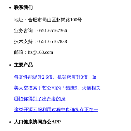
联系我们
地址：合肥市蜀山区赵岗路100号
业务咨询：0551-65167366
技术支持：0551-65167838
邮箱：hz@163.com
主要产品
每瓦性能提升2.6倍、机架密度升3倍，In
美太空摸索手艺公司的「猎鹰9」火箭相关
哪怕你得到了出产者的身
这类开源云服利用过程中也确实存正在一
人口健康协同办公APP