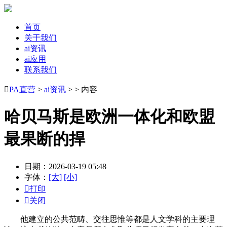
首页
关于我们
ai资讯
ai应用
联系我们

PA直营
>
ai资讯
> > 内容
哈贝马斯是欧洲一体化和欧盟
最果断的捍
日期：2026-03-19 05:48
字体：
[大]
[小]

打印

关闭
他建立的公共范畴、交往思惟等都是人文学科的主要理