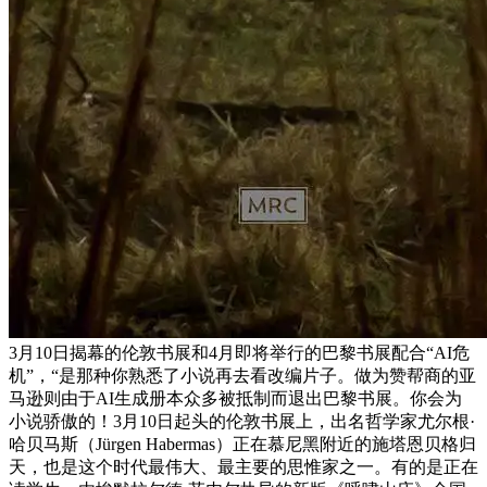
3月10日揭幕的伦敦书展和4月即将举行的巴黎书展配合“AI危
机”，“是那种你熟悉了小说再去看改编片子。做为赞帮商的亚
马逊则由于AI生成册本众多被抵制而退出巴黎书展。你会为
小说骄傲的！3月10日起头的伦敦书展上，出名哲学家尤尔根·
哈贝马斯（Jürgen Habermas）正在慕尼黑附近的施塔恩贝格归
天，也是这个时代最伟大、最主要的思惟家之一。有的是正在