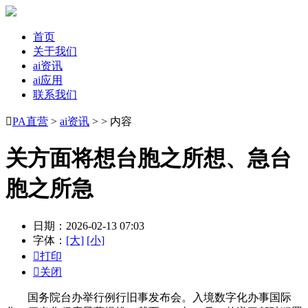
首页
关于我们
ai资讯
ai应用
联系我们

PA直营
>
ai资讯
> > 内容
关方面将想台胞之所想、急台
胞之所急
日期：2026-02-13 07:03
字体：
[大]
[小]

打印

关闭
国务院台办举行例行旧事发布会。入境数字化办事国际