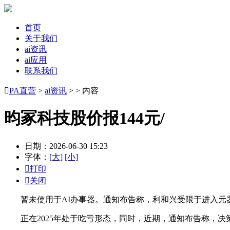
首页
关于我们
ai资讯
ai应用
联系我们

PA直营
>
ai资讯
> > 内容
昀冢科技股价报144元/
日期：2026-06-30 15:23
字体：
[大]
[小]

打印

关闭
暂未使用于AI办事器。通知布告称，利和兴受限于进入元器件范
正在2025年处于吃亏形态，同时，近期，通知布告称，决