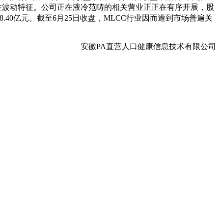
期性波动特征。公司正在液冷范畴的相关营业正正在有序开展，股
8.40亿元。截至6月25日收盘，MLCC行业因而遭到市场普遍关
安徽PA直营人口健康信息技术有限公司