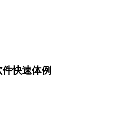
软件快速体例