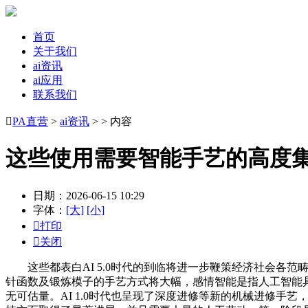
首页
关于我们
ai资讯
ai应用
联系我们

PA直营
>
ai资讯
> > 内容
这些使用需要智能手艺的高度
日期：2026-06-15 10:29
字体：
[大]
[小]

打印

关闭
这些都表白AI 5.0时代的到临将进一步鞭策经济社会各范畴
针函数及锻炼模子的手艺方式将大幅，感情智能是指人工智能具
无可估量。AI 1.0时代也呈现了深度进修等新的机械进修