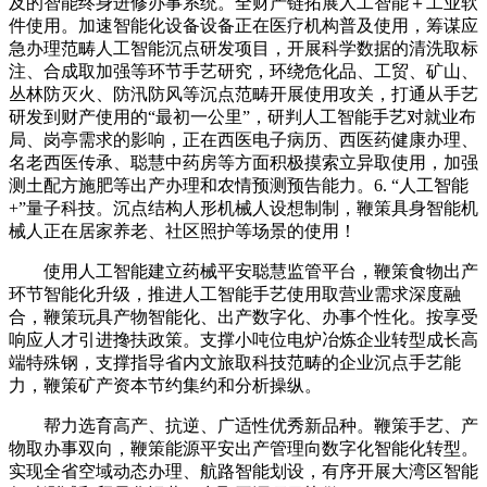
及的智能终身进修办事系统。全财产链拓展人工智能＋工业软
件使用。加速智能化设备设备正在医疗机构普及使用，筹谋应
急办理范畴人工智能沉点研发项目，开展科学数据的清洗取标
注、合成取加强等环节手艺研究，环绕危化品、工贸、矿山、
丛林防灭火、防汛防风等沉点范畴开展使用攻关，打通从手艺
研发到财产使用的“最初一公里”，研判人工智能手艺对就业布
局、岗亭需求的影响，正在西医电子病历、西医药健康办理、
名老西医传承、聪慧中药房等方面积极摸索立异取使用，加强
测土配方施肥等出产办理和农情预测预告能力。6. “人工智能
+”量子科技。沉点结构人形机械人设想制制，鞭策具身智能机
械人正在居家养老、社区照护等场景的使用！
使用人工智能建立药械平安聪慧监管平台，鞭策食物出产
环节智能化升级，推进人工智能手艺使用取营业需求深度融
合，鞭策玩具产物智能化、出产数字化、办事个性化。按享受
响应人才引进搀扶政策。支撑小吨位电炉冶炼企业转型成长高
端特殊钢，支撑指导省内文旅取科技范畴的企业沉点手艺能
力，鞭策矿产资本节约集约和分析操纵。
帮力选育高产、抗逆、广适性优秀新品种。鞭策手艺、产
物取办事双向，鞭策能源平安出产管理向数字化智能化转型。
实现全省空域动态办理、航路智能划设，有序开展大湾区智能