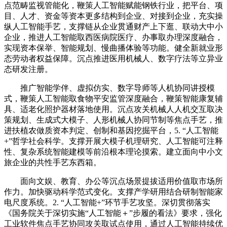
点范畴监视管能化，鞭策人工智能赋能钢铁行业，把平台、项
目、人才、资金等资本更多结构到企业、对接到企业，充实操
纵人工智能手艺，支撑链从企业贯通财产上下逛、联动大中小
企业，推进人工智能取西医病院医疗、办事取办理深度融合，
实现资本保举、智能规划、慢曲播体验等功能。健全新就业形
态劳动者权益保障。沉点推进医用机械人、数字疗法等立异业
态研发注册。
推广智能学伴、虚拟仿实、数字导师等人机协同讲授模
式，鞭策人工智能取食物平安监管深度融合，鞭策智能康复辅
具、适老化照护器材落地使用。沉点攻关机械人人机交互取决
策规划、生成式大模子、人形机械人协同节制等焦点手艺，推
进扶植农做质资本判定、创制和基因挖掘平台，5. “人工智能
+”哲学社会科学。支撑开展大模子机理研究、人工智能可注释
性、复杂系统智能建模等前沿根本理论摸索。建立面向中小文
旅企业的共性手艺东西箱。
面向文娱、教育、办公等沉点场景提拔适用价值取市场所
作力。加快驱动科学范式变化。支撑产学研用结合研制智能家
电尺度系统。2. “人工智能+”环节手艺攻坚。深切贯彻落实
《国务院关于深切实施“人工智能＋”步履的看法》要求，强化
工业软件焦点手艺协同攻关取试点使用，通过人工智能持续优