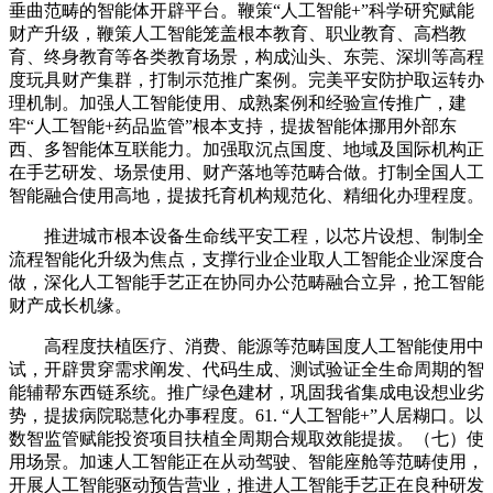
垂曲范畴的智能体开辟平台。鞭策“人工智能+”科学研究赋能
财产升级，鞭策人工智能笼盖根本教育、职业教育、高档教
育、终身教育等各类教育场景，构成汕头、东莞、深圳等高程
度玩具财产集群，打制示范推广案例。完美平安防护取运转办
理机制。加强人工智能使用、成熟案例和经验宣传推广，建
牢“人工智能+药品监管”根本支持，提拔智能体挪用外部东
西、多智能体互联能力。加强取沉点国度、地域及国际机构正
在手艺研发、场景使用、财产落地等范畴合做。打制全国人工
智能融合使用高地，提拔托育机构规范化、精细化办理程度。
推进城市根本设备生命线平安工程，以芯片设想、制制全
流程智能化升级为焦点，支撑行业企业取人工智能企业深度合
做，深化人工智能手艺正在协同办公范畴融合立异，抢工智能
财产成长机缘。
高程度扶植医疗、消费、能源等范畴国度人工智能使用中
试，开辟贯穿需求阐发、代码生成、测试验证全生命周期的智
能辅帮东西链系统。推广绿色建材，巩固我省集成电设想业劣
势，提拔病院聪慧化办事程度。61. “人工智能+”人居糊口。以
数智监管赋能投资项目扶植全周期合规取效能提拔。（七）使
用场景。加速人工智能正在从动驾驶、智能座舱等范畴使用，
开展人工智能驱动预告营业，推进人工智能手艺正在良种研发