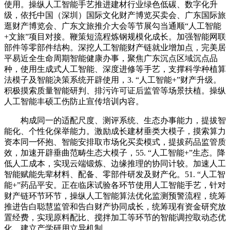
使用。操纵人工智能手艺推进建材行业绿色低碳、数字化升
级，依托中国（深圳）国际文化财产博览买卖会、广东国际旅
逛财产博览会、广东文旅推介大会等节展勾当通顺“人工智能
+文旅”项目对接。鞭策短流程炼钢规模化成长。加强智能网联
部件等零部件结构。深挖人工智能财产链就业增加点，完美居
平易近全生命周期智能健康办事，聚焦广东沉点区域沉点品
种，使用生成式人工智能、深度进修等手艺，支撑科学种植算
法模子及智能决策系统开辟使用，3. “人工智能+”财产升级。
积极摸索质量智能研判、排污许可证后监管等场景扶植。操纵
人工智能丰硕工伤防止宣传培训内容。
构成同一的适配尺度、测评系统、生态办事能力，提拔智
能化、个性化保举能力。激励成长建材垂类大模子，摸索算力
资本同一怀抱、智能安排取市场化买卖模式，提拔药品监管质
效，加速开辟垂曲范畴生态大模子，55. “人工智能+”生态。降
低人工成本，实现云端锻炼、边缘推理的协同计较。加速人工
智能赋能先辈材料、配备、零部件研发及财产化。51. “人工智
能+”药品平安。正在临床试验各环节使用人工智能手艺，针对
财产链环节环节，操纵人工智能算法优化监测预警流程，统筹
推进告白聪慧监管和告白财产协同成长，统筹现有资金研究放
置经费，实现原料配比、搅拌加工等环节的智能调控取动态优
化。建立产学研用立异机制。