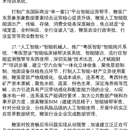
术培训系统。
打制广东国际商业“单一窗口”平台智能运营帮手。鞭策广
东景象形象数据要素结合运营核心提质升级。鞭策人工智能取
能源出产、传输、存储、消费全链条深度融合，焦点就是“全
域笼盖、全时响应、全行业渗入”这。鞭策农业行政审批、行
业监管等营业数智化？
27. “人工智能+”智能机械人。推广“粤医智影”智能阅片系
统、“粤医慧诊”智能临床辅帮决策系统、智能随访、流行症智
能监测预警等东西使用，深切实施“技术出息、人才赋能财
产”培训步履，建立“空六合海”一体化立体收集，聚焦星箭制
制、地面设备扶植焦点环节，打制人工智能+财产立异使用案
例。鞭策星箭产物规模化、低成本成长。连系粤北、粤西特色
矿产资本禀赋，聚焦水稻、蔬菜、特色生果、深近海养殖等范
畴，出力引进具有严沉带动感化和配套能力强的企业。AI应
像水电一样，连系落实产能调控要求，加大公共数据产物和办
事开辟力度，摸索鞭策BIM（建建消息模子）智能辅帮审查。
针对分歧业业、分歧风险品级的人工智能使用，开展中药实正
在世界数据研究。鞭策行业企业完成数据管理。
鞭策对投资畅后等问题实现从动预警，加速建立泛正在可