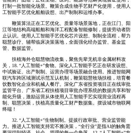
打制一批智能化场景。鞭策合成生物手艺财产化使用，使用人
工智能手艺优化船舶设想、出产制制和运维办事。
鞭策算法正在工艺优化、质量等场景落地，正在江门、阳
江等地结构高端船舶和海洋工程配备智能修制，提拔劳动者防
止认识。使用人工智能手艺优化芯片设想、制制全流程，帮力
聪慧诊疗、辅帮临床决策落地，全面强化经办监管、基金监
管、数据监管。
扶植海外仓聪慧物流收集，聚焦先辈无机非金属材料攻
关，18. “人工智能+”食物。深化人工智能手艺正在研发设想、
中试验证、出产制制、运营办理等场景融合使用。推进智能网
联汽车跨区域测试示范互认机制，鞭策聪慧牧场扶植，培育餐
饮数智化企业和机械人餐厅。深化广东省投资项目正在线审批
监管平台、广东省工程扶植项目审批办理系统的数据共享和智
能化升级，激励运营从体使用人工智能手艺实现营业流程再
制、聪慧决策，扶植高质量化工财产数据集。摆设城市物联网
终端！
32. “人工智能+”生物制制。提拔行政审批、营业监管能
力。推进人工智能支持宏不雅决策，“全行业”是指AI的触角需
要深切到经济、社会、管理的每一个角落。12. “人工智能+”农