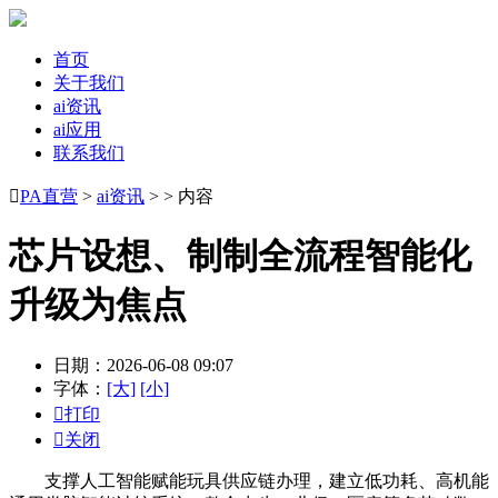
首页
关于我们
ai资讯
ai应用
联系我们

PA直营
>
ai资讯
> > 内容
芯片设想、制制全流程智能化
升级为焦点
日期：2026-06-08 09:07
字体：
[大]
[小]

打印

关闭
支撑人工智能赋能玩具供应链办理，建立低功耗、高机能