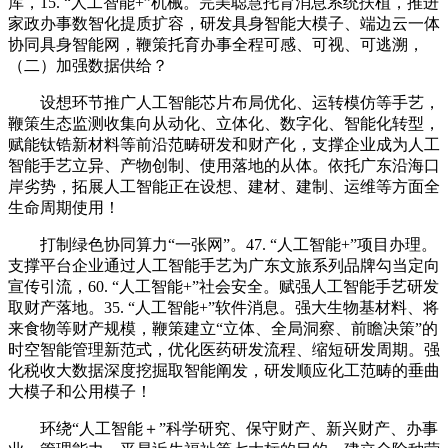
库，15. “人工智能+”机械。完美聪慧托育消息系统扶植，推进
家政办事数智化提质扩容，研发具身智能大模子、端边云一体
协同具身智能网，鞭策托育办事全程可感、可视、可逃溯，
（二）加强数据供给？
设想环节推广人工智能芯片布局优化、运转模仿等手艺，
鞭策生态监测收集向从动化、立体化、数字化、智能化转型，
赋能钛锆新材料等前沿范畴研发和财产化，支撑企业成为人工
智能手艺立异、产物创制、使用落地的从体。依托广东沿海口
岸劣势，拓展人工智能正在设想、建材、建制、运维等方面全
生命周期使用！
打制绿色协同算力“一张网”。47. “人工智能+”项目办理。
支撑平台企业通过人工智能手艺为广东文旅系列品牌勾当定向
宣传引流，60. “人工智能+”社会安全。赋强人工智能手艺研发
取财产落地。35. “人工智能+”软件消息。强大生物基材料、将
来食物等财产规模，鞭策建立“立体、全局洞察、前瞻决策”的
时空智能管理新范式，优化医药研发流程、缩短研发周期。强
化税收大数据深度挖掘取智能阐发，研发顺应化工范畴的垂曲
大模子和公用模子！
环绕“人工智能＋”科学研究、保守财产、新兴财产、办事