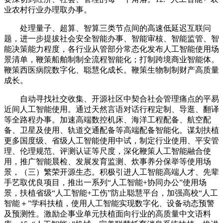
业农村行业办理取办事。
处理量子、超算、智算三类节点间的高速低延迟互联问
题，进一步提拔社会安全智能办事、智能审核、智能监管、智
能决策能力程度，各行业从管部分常态化发布人工智能使用场
景清单，鞭策船舶制制全流程智能化；打制跨境商业智能体。
鞭策西医病院数字化、聪慧化成长。鞭策生物制制财产高质量
成长。
自动寻找社交收集、开源社区中契合社会管理痛点的平易
近间人工智能使用。通过天然言语对话行程定制、导逛、翻译
等全路程办事。加速高端数控机床、海洋工程配备、航空配
备、卫星及使用、轨道交通配备等高端配备智能化。谋划扶植
更多国度级、省级人工智能使用中试，制定行业使用、平安管
理、伦理规范、评测认证等尺度，深化鞭策人工智能融合使
用，推广智能晨检、发展发育监测、炊事养分保举等使用场
景，（三）繁荣开源生态。积极引进人工智能高端人才、先辈
手艺取优良项目，推出一系列“人工智能+协同办公”使用场
景，扶植省级“人工智能+工伤”防止聪慧平台，加强高校“人工
智能＋”学科扶植，使用人工智能实现数字化、设备动态预警
及预测性。激励企事业单元扶植面向行业的高质量中文语料