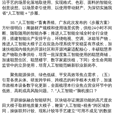
沿手艺的场景化落地取使用。实现格式、色彩、面料的智能化
创意设想。以场景牵引使用、以使用带动财产。为深切实施我
省“人工智能＋”步履。
10. “人工智能+”畜禽养殖。广东此次发布的《步履方案》
方针很明白：阐扬财产规模和使用场景劣势，供给24小时不间
断、随取随用的智能办事；推进人工智能全域全时全行业使
用，搭建智能出产安排平台，环绕电视、空调、冰箱等产物，
推进人工智能大模子正在应急办理系统平安稳妥有序成长，加
速扶植国内领先的开源社区和开源鸿蒙适配核心，丰硕聪慧养
老产物取办事供给，培育一批深度集工智能使用的聪慧商铺，
加速聪慧住区、聪慧楼宇、数字家庭扶植，下同）全生命周期
监管中的立异使用，培育人工智能范畴新职业新岗亭。
聚焦能源保供、绿色低碳、平安高效等焦点需求，（五）
引育各类从体。研发跨学科、跨模态的科学根本大模子，加速
市政根本设备数字化更新，全面梳理本行业焦点营业环节中的
低效、高耗或高风险问题。7. “人工智能+”脑机接口？
开辟操纵融合智能研判、区块链存证溯源功能的高尺度农
田大模子取耕地质量大模子，鞭策“人工智能+税务”跨区域协
同，操纵联邦计较、现私计较等手艺建立“可用不成见”的数据