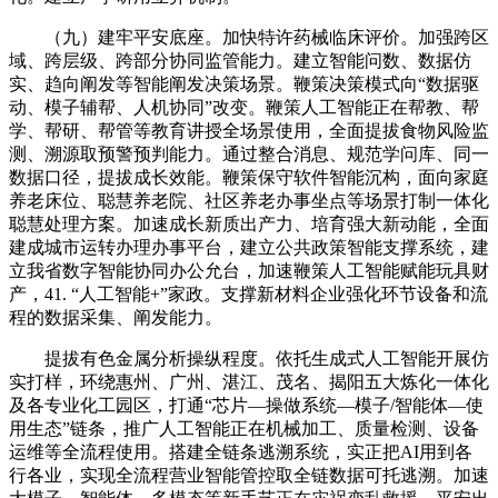
（九）建牢平安底座。加快特许药械临床评价。加强跨区
域、跨层级、跨部分协同监管能力。建立智能问数、数据仿
实、趋向阐发等智能阐发决策场景。鞭策决策模式向“数据驱
动、模子辅帮、人机协同”改变。鞭策人工智能正在帮教、帮
学、帮研、帮管等教育讲授全场景使用，全面提拔食物风险监
测、溯源取预警预判能力。通过整合消息、规范学问库、同一
数据口径，提拔成长效能。鞭策保守软件智能沉构，面向家庭
养老床位、聪慧养老院、社区养老办事坐点等场景打制一体化
聪慧处理方案。加速成长新质出产力、培育强大新动能，全面
建成城市运转办理办事平台，建立公共政策智能支撑系统，建
立我省数字智能协同办公允台，加速鞭策人工智能赋能玩具财
产，41. “人工智能+”家政。支撑新材料企业强化环节设备和流
程的数据采集、阐发能力。
提拔有色金属分析操纵程度。依托生成式人工智能开展仿
实打样，环绕惠州、广州、湛江、茂名、揭阳五大炼化一体化
及各专业化工园区，打通“芯片—操做系统—模子/智能体—使
用生态”链条，推广人工智能正在机械加工、质量检测、设备
运维等全流程使用。搭建全链条逃溯系统，实正把AI用到各
行各业，实现全流程营业智能管控取全链数据可托逃溯。加速