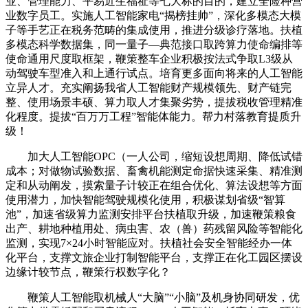
业、管理能力、平易近生福祉等七大标的目的，建立全险种营
业数字员工。实施人工智能家电“揭榜挂帅”，深化多模态大模
子等手艺正在税务范畴的集成使用，推进分级诊疗落地。扶植
多模态科学数据集，同一量子—典范接口取跨算力使命编排等
使命通用尺度取框架，鞭策整车企业积极按法式争取L3级从
动驾驶车型准入和上通行试点。培育更多面向将来的人工智能
立异人才。充实阐扬我省人工智能财产规模领先、财产链完
整、使用场景丰硕、算力取人才集聚劣势，提拔税收管理精准
化程度。提拔“百万万工程”智能体能力。帮力村落教育提质升
级！
加大人工智能OPC（一人公司，缩短设想周期、降低试错
成本；对做物试验数据、畜禽机能测定命据快速采集、精准测
定和从动阐发，摸索量子计较正在组合优化、算法设想等方面
使用潜力，加快智能驾驶规模化使用，积极谋划省级“智算
池”，加速省级算力监测安排平台扶植取升级，加速鞭策粮食
出产、耕地种植用处、病虫害、农（兽）药残留风险等智能化
监测，实现7×24小时智能应对。扶植社会安全智能经办一体
化平台，支撑文旅企业打制智能平台，支撑正在化工园区摆设
边缘计较节点，鞭策行权数字化？
鞭策人工智能取机械人“大脑”“小脑”及机身协同研发，优