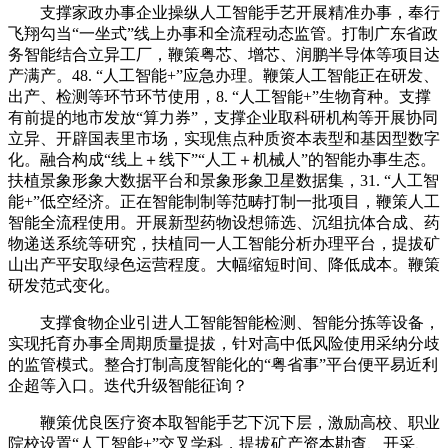
支撑家政办事企业操纵人工智能手艺开展精准办事，奉行
飞翔勾当“一坐式”线上办事和全流程动态监管。打制广东省政
务智能结合立异工厂，鞭策粤芯、增芯、润鹏半导体等项目达
产满产。48. “人工智能+”应急办理。鞭策人工智能正在研发、
出产、检测等环节环节使用，8. “人工智能+”生物育种。支撑
有前提的地市发放“算力券”，支撑企业取科研机构等开展协同
立异、开辟国表里市场，实现焦点种质资本表型和基因型数字
化。融合构成“线上＋线下”“人工＋机械人”的智能办事生态。
扶植景象形象大数据平台和景象形象卫星数据集，31. “人工智
能+”低空经济。正在智能制制等范畴打制一批项目，鞭策人工
智能全流程使用。开展新型药物设想筛选、沉组抗体合成、药
物递送系统等研究，扶植同一人工智能分析办理平台，提拔矿
山出产平安取绿色运营程度。大幅缩短时间、降低成本。鞭策
研发范式变化。
支撑食物企业引进人工智能智能检测、智能分拣等设备，
实现托育办事全周期质量提拔，针对高中低风险使用采纳分歧
的监管模式。整合打制高度智能化的“粤省事”平台便平易近利
企超等入口。迭代升级智能征询？
鞭策优良医疗资本取智能手艺下沉下层，激励高校、职业
院校设置“人工智能+”交叉学科，提拔矿产资本勘查、开采、