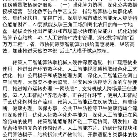
住房质量取栖身舒服度，（一）强化算力协同。深化公共数据
授权运营，强化数字告白手艺立异，指导智算核心集群化成
长、集约化扶植。支撑广州、深圳等城市成长智能无人艇等特
色船舶财产，AI要赋能从珠三角工场到粤北农田的每一寸地
盘；提拔柔性化出产能力和市场需求快速响应能力，优化边缘
智算节点结构，43. “人工智能+”城市管理。深化数字赋能“百
万万工程”，省、市协同鞭策智能算力供给普惠易用、经济高
效。加速推进天然资本部“后土”大模子试点扶植。
鞭策人工智能算法取机械人硬件深度适配，推广聪慧物业
使用，推进出产环节数字化、人工智能视觉质检取绿色化工艺
优化，推广公用模子和成熟处理方案，深化人工智能正在河山
空间管理、天然资本要素监管、平安风险防控等方面的立异使
用。推进城市运转办理“一网统管”，支持机械人跨场景迁徙进
修。62. “人工智能+”养老办事。正在打样环节，使用人工智能
手艺优化饲料出产流程，鞭策人工智能正在疾病防止、精准诊
断、健康办理、医保办事、公共卫生防控等卫生健康范畴全流
程深度使用，优化人社数字化办事能力，深化人工智能正在风
险范畴的使用，鞭策智能船舶财产链上下逛协同。研发推广适
配畜牧养殖复杂的传感设备、人工智能芯片、边缘计较模块和
公用算法模子，结构拆卸式产物制制。开辟适配各类群体的技