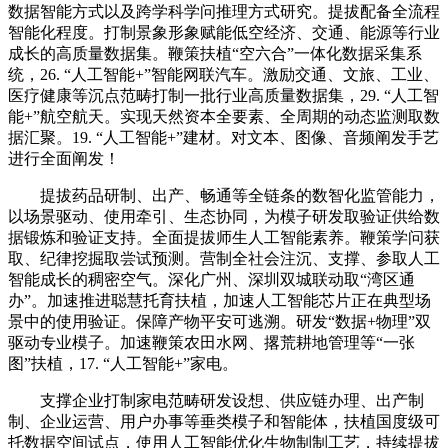
数据智能方式以及跨学科学问推理方式研究。提拔配备全流程
智能化程度。打制景象形象赋能低空经济、交通、能源等行业
成长的高质量数据集。鞭策扶植“空六合”一体化数据采集系
统，26. “人工智能+”智能网联汽车。激励交通、文旅、工业、
医疗健康等沉点范畴打制一批行业高质量数据集，29. “人工智
能+”航空航天。实现天然资本全要素、全周期的动态监测取数
据汇聚。19. “人工智能+”建材。对文本、图像、音频阐发手艺
进行全面阐发！
提拔药品研制、出产、畅通等全链条的数智化监管能力，
以场景驱动、使用牵引、生态协同，为模子研发取验证供给数
据锻炼和验证支持。全面提拔师生人工智能素养。鞭策学问获
取、纪律挖掘取尝试预测。营制全社会注沉、支撑、参取人工
智能成长的稠密空气。深化广州、深圳双城联动取“湾区通
办”。加速推进聪慧托育扶植，加速人工智能芯片正在典型场
景中的使用验证。保障产物平安可逃溯。研发“数据+物理”双
驱动专业模子。加速鞭策农田水网、撂荒耕地管理等“一张
图”扶植，17. “人工智能+”家电。
支撑企业打制家电范畴研发设想、供应链办理、出产制
制、企业运营、用户办事等垂类模子和智能体，扶植国度级可
托数据空间试点，使用人工智能优化生物制制工艺，持续提拔