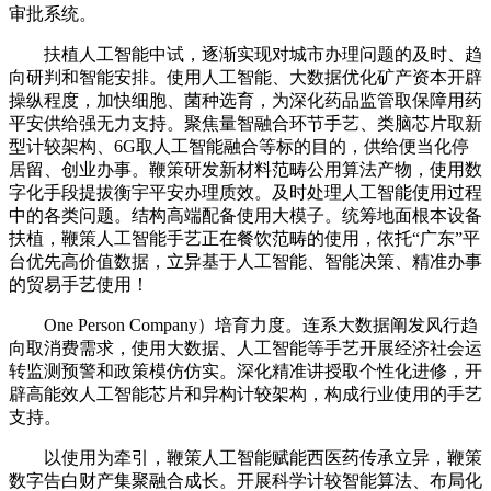
审批系统。
扶植人工智能中试，逐渐实现对城市办理问题的及时、趋
向研判和智能安排。使用人工智能、大数据优化矿产资本开辟
操纵程度，加快细胞、菌种选育，为深化药品监管取保障用药
平安供给强无力支持。聚焦量智融合环节手艺、类脑芯片取新
型计较架构、6G取人工智能融合等标的目的，供给便当化停
居留、创业办事。鞭策研发新材料范畴公用算法产物，使用数
字化手段提拔衡宇平安办理质效。及时处理人工智能使用过程
中的各类问题。结构高端配备使用大模子。统筹地面根本设备
扶植，鞭策人工智能手艺正在餐饮范畴的使用，依托“广东”平
台优先高价值数据，立异基于人工智能、智能决策、精准办事
的贸易手艺使用！
One Person Company）培育力度。连系大数据阐发风行趋
向取消费需求，使用大数据、人工智能等手艺开展经济社会运
转监测预警和政策模仿仿实。深化精准讲授取个性化进修，开
辟高能效人工智能芯片和异构计较架构，构成行业使用的手艺
支持。
以使用为牵引，鞭策人工智能赋能西医药传承立异，鞭策
数字告白财产集聚融合成长。开展科学计较智能算法、布局化