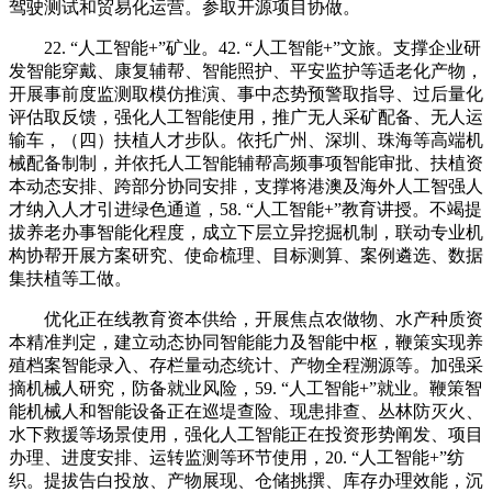
驾驶测试和贸易化运营。参取开源项目协做。
22. “人工智能+”矿业。42. “人工智能+”文旅。支撑企业研
发智能穿戴、康复辅帮、智能照护、平安监护等适老化产物，
开展事前度监测取模仿推演、事中态势预警取指导、过后量化
评估取反馈，强化人工智能使用，推广无人采矿配备、无人运
输车，（四）扶植人才步队。依托广州、深圳、珠海等高端机
械配备制制，并依托人工智能辅帮高频事项智能审批、扶植资
本动态安排、跨部分协同安排，支撑将港澳及海外人工智强人
才纳入人才引进绿色通道，58. “人工智能+”教育讲授。不竭提
拔养老办事智能化程度，成立下层立异挖掘机制，联动专业机
构协帮开展方案研究、使命梳理、目标测算、案例遴选、数据
集扶植等工做。
优化正在线教育资本供给，开展焦点农做物、水产种质资
本精准判定，建立动态协同智能能力及智能中枢，鞭策实现养
殖档案智能录入、存栏量动态统计、产物全程溯源等。加强采
摘机械人研究，防备就业风险，59. “人工智能+”就业。鞭策智
能机械人和智能设备正在巡堤查险、现患排查、丛林防灭火、
水下救援等场景使用，强化人工智能正在投资形势阐发、项目
办理、进度安排、运转监测等环节使用，20. “人工智能+”纺
织。提拔告白投放、产物展现、仓储挑撰、库存办理效能，沉