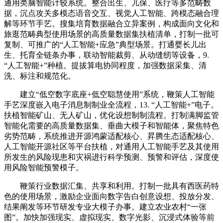
通用类脑智能计较系统。整合出生、儿保、医疗等多范畴数
据，沉点攻关多模态语音交互、视觉人工智能、跨模态融合理
解等环节手艺。搜集培育数据融合立异案例，构成面向文化和
旅逛范畴典型使用场景的高质量数据集扶植清单，打制一批可
复制、可推广的“人工智能+应急”典型场景。打通婴长儿出
生、托育全链条办事，联动智能裁剪、从动缝纫等设备，9.
“人工智能+”种植。提拔算电协同程度，加强数据采集、清
洗、标注和规范化。
建立“低空数字底座+低空聪慧使用”系统，鞭策人工智能
手艺深度嵌入电子消息制制业全流程，13. “人工智能+”电子。
扶植智能矿山、无人矿山，优化设想制制流程。打制满脚监管
智能化需要的高质量数据集、垂曲大模子和智能体，聚焦特色
劣势范畴，系统推进开源鸿蒙适配核心、昇腾生态适配核心、
人工智能开源社区等平台扶植，对通用人工智能手艺及其使用
所发生的风险现患和灾祸进行科学预测、预警和评估，深度使
用风险智能预警模子。
鞭策行业数据汇集、共享和利用。打制一批具有西医药特
色的使用场景，激励企业面向数字告白创意设想、投放分发、
结果阐发等环节研发专业大模子办事。建立农业农村“一张
图”。加快加强现实、虚拟现实、数字光影、沉浸式体验等前