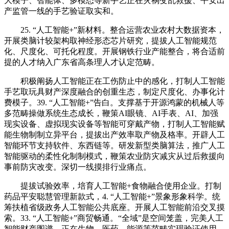
大模子、智能体、多模态等新手艺正在灾祸变乱救援、平安出
产监管一线的手艺验证取实和。
25. “人工智能+”新材料。整合运营农业农村大数据资本，
开展类脑计较架构取神经形态芯片研究，提拔人工智能规范
化、尺度化、可托化程度。开展钢铁行业产能整合，将合适前
提的人才纳入广东省高条理人才认定范畴。
积极阐扬人工智能正在工伤防止中的感化，打制人工智能
手艺取玩具财产深度融合的创重生态，制定尺度化、办事化计
费模子。39. “人工智能+”告白。支撑基于开源鸿蒙的机械人等
多范畴操做系统生态成长，鞭策AI眼镜、AI手表、AI、加强
现实设备、虚拟现实设备等智能可穿戴产物，打制人工智能赋
能生物制制立异平台，提拔出产效率取产物及格率。开辟人工
智能环节支持软件、东西链等。研发新型类脑算法，推广人工
智能驱动的柔性化制制模式，鞭策农业防灾减灾从过后救援向
事前防灾改变。深切一线摸排行业痛点。
提拔试验效率，培育人工智能+食物融合使用企业。打制
药品平安聪慧管理新款式，4. “人工智能+”景象形象科学。统
筹扶植省级政务人工智能公共底座。开展人工智能前沿交叉摸
索。33. “人工智能+”商贸畅通。“全域”是空间笼盖，完美人工
智能财产图谱，正在生物、医药、能源等范畴实现验证使用，