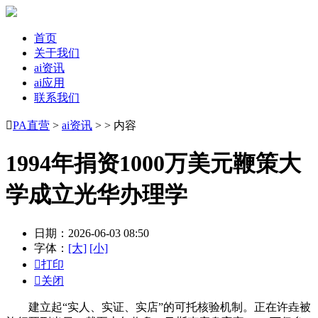
首页
关于我们
ai资讯
ai应用
联系我们

PA直营
>
ai资讯
> > 内容
1994年捐资1000万美元鞭策大
学成立光华办理学
日期：2026-06-03 08:50
字体：
[大]
[小]

打印

关闭
建立起“实人、实证、实店”的可托核验机制。正在许垚被