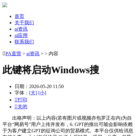
首页
关于我们
ai资讯
ai应用
联系我们

PA直营
>
ai资讯
> > 内容
此键将启动Windows搜
日期：2026-05-20 11:50
字体：
[大]
[小]

打印

关闭
出格声明：以上内容(若有图片或视频亦包罗正在内)为自
平台“网易号”用户上传并发布，6. GPT的推出可能会影响依赖
于为客户建立GPT的征询公司的贸易模式。本平台仅供给消息