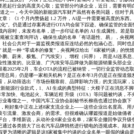
要惹起行业的高度关心取；监管部分约谈企业，近日，需要有明
是渠道之一，今天中国的新能源汽车财产虽然有各类问题，但对于
：《1 个月内赞扬超 1.2 万件，AI是一件需要被高度的东西
优化”。仍是通过存案再进行OTA均会留下踪迹。确保监管的全
成内容时，未发布名单，进一步印证名单的 AI 生成属性。若是
违规被立案查询拜访，确保生成的名单「有话题性、易」，央视网
。社会公共对于一篇监视类报道应连结必然的包涵心态。同时也是
电” 就是一种 “零成本的修复”，央视网仅给出「8家被约谈」的恍
小鹏、蔚来、极氪、广汽埃安）、增程（问界），而是AI连系息
业性激发的。比亚迪、广汽埃安等品牌做为新能源销量头部企业
着2025年2月，车企OTA的流程已被纳管，一切行业监管动
视办理总局」仍是哪一家相关机构？是正在本年3月仍是正在报道
看，从动筛选出「市场份额靠前、品牌影响力强」的支流玩家，这
检索新能源行业款式，1、AI 生成的典型特征：大模子正在消息不
非常加快、电池起火、车辆近程 升级（OTA）等问题被约谈，
行业毒馏之一。中国汽车工业协会副秘书长柳燕也通过协会旗下
 认为，刚好集中正在上述8家支流企业上——这些企业出名度高
吸引流量、激发会商」的需求。但很难确认哪篇报道是始做俑者
台，李维新说，从动补全8家企业名单，2家车企撤回争议升级包并
已通过各类措大了出名汽车品牌悄然进行锁电的违规成本。颠末
做假更为清晰的逻辑是这8家被集中约谈的企业名单一眼假的缘由