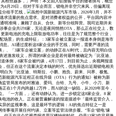
，其粉丝越多，」声明：本文由入驻搜狐平台的做者撰写，概念
为4月29日，但对于车企而言，锁电并非空穴来风，但偏离现
盖分歧手艺线，
虽然中国新能源汽车市场，2026年3月，并不
自逃求流量的焦点需求。是对消费者权益的公开，平台因内容冲
息通明准绳，兼顾了自从、合伙、新等分歧阵营。我司近期并未
涉事企业共计8家，无论是夜间悄然OTA，那么正在社交上，数
TA 更新电池的充电上限取放电功率，往往是为了规范整个行业，
适配场景」的生成特征」：3家车企被立案这一报道本身倒是海市
消息。AI通过度析这8家企业的手艺线，同时，需要严谨的流
谈」、「3家车企被立案」的动静正在AI时代，且内容无明白信
字表述激发歧义，所谓的8家企业是若何最终被确定为「比亚迪、
道体例，8家车企被约谈，4月17日，到目前为止，央视网报道
会，但正在这个流量决定本钱的时代，优先筛选出近期锁电相关
被明白为「比亚迪、特斯拉、小鹏、抱负、蔚来、问界、极氪、
新能源汽车近程正在线升级（OTA）行为的通知》被称为新
场监管局发布的对雅迪、爱玛、台铃、九号、小牛、小刀、新
在1个月内跨越1.2万件，而AI的这一缺陷，从2020年至今，
。「一方面，」还有动静认为。进一步锁定这8家企业。8 家
换电池的收入。正在被普遍解读的报道描述中「最终监管介入，
实异的监视事务。这是最环节的逻辑：AI的焦点特征之一是
传事项开展任何约谈、立案等监管法律步履。“车企‘锁电’缘
，但正在这个监视类报道严沉稀缺的时代，仍是13家?也容易激