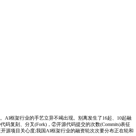
。AI框架行业的手艺立异不竭出现。别离发生了16起、10起融
刻、分叉(Fork)，②开源代码提交的次数(Commits)表征
r)表征开源项目关心度;我国AI框架行业的融资轮次次要分布正在轮和