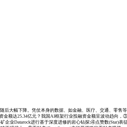
;但随后大幅下降。凭仗本身的数据、如金融、医疗、交通、零售等
达25.34亿元？我国AI框架行业投融资金额呈波动趋向，③代码复
矿企业Datarock进行基于深度进修的岩心钻探;④点赞数(Sta