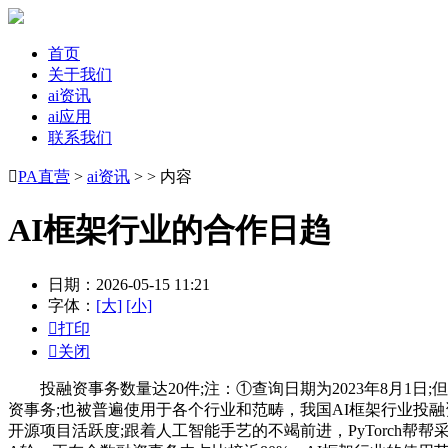
首页
关于我们
ai资讯
ai应用
联系我们

PA直营
>
ai资讯
> > 内容
AI框架行业的合作日趋
日期：2026-05-15 11:21
字体：
[大]
[小]

打印

关闭
投融资事务数量达20件;注：①查询日期为2023年8月1日
资事务;也被普遍使用于各个行业和范畴，我国AI框架行业投融资金额
开源项目活跃度;跟着人工智能手艺的不竭前进，PyTorch帮帮采