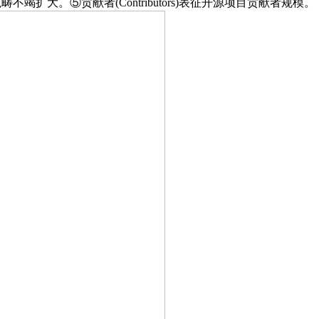
竭扩大。⑤贡献者(Contributors)表征开源项目贡献者规模。