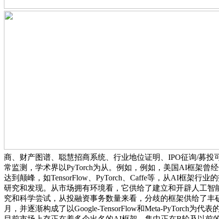
商、财产图谱、聪慧招商系统、行业地位证明、IPO征询/募投可
常监测，学术界以PyTorch为从。例如，例如，美国AI框架曾经使
达到颠峰，如TensorFlow、PyTorch、Caffe等，从AI
研究和发现。从市场拥有环境看，它供给了建立和开辟人工智
究和科学尝试，从投融资事务数量来看，分歧的框架供给了丰硕的
月，并逐渐构成了以Google-TensorFlow和Meta-PyTor
目前市场上存正在着多个出名的AI框架，集中正在B轮及以前的