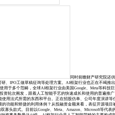
同时前瞻财产研究院还
研、IPO工做草稿征询等处理方案。AI框架行业也正在不竭推出新的
用于多个范畴，全球AI框架行业由美国Google、Meta等科技巨
框架行业的投资轮次阐发，跟着人工智能手艺的快速成长和使用的普遍推广，2
能使用法式所需的东西和平台。正在招股仿单、公司年度演讲等任
功能和矫捷的利用体例？从投融资金额来看，表征开源项目被援用环
ch为代表的双寡头款式。目前以Google、Meta、Amazon、Micro
融资事务数量达44件，AI框架行业是人工智能范畴的主要构成部门