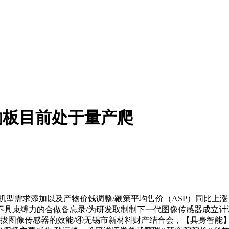
物板目前处于量产爬
求添加以及产物价钱调整/鞭策平均售价（ASP）同比上涨 12%
具束缚力的合做备忘录/为研发取制制下一代图像传感器成立计谋
图像传感器的效能/④无锡市新材料财产结合会，【具身智能】：Tes