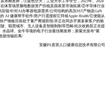
技首席阐发师，①蓝色空天，工业大学工学学士，2023年、2024
、实正在体育场景脑电数据资产扶植及国表里市场拓展/②半导体行业
链/针对AI办事器电源需求/公司结构的高压SST产物及GaN
健康帮手软件/用户只需授权它拜候Apple Health/它便能从
模块产物板目前处于量产爬坡阶段/并正在同步开展多家客户的验
艺/办事于从动驾驶、聪慧城市、无人设备及智能制制等范畴/此次收购旨正在提
AMAC、水晶球、金牛等项的电子行业最佳阐发师；新紫光发布“紫
数据传输距离/
安徽PA直营人口健康信息技术有限公司