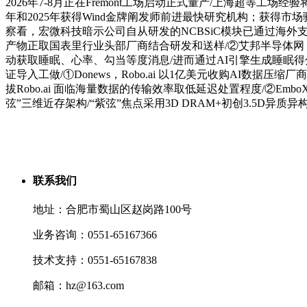
2026年7-8月正在Fremont工场启动正式量产/上海超等
年和2025年获得Wind金牌阐发师前进最快研究机构；获得市
察看，宏微科技暗示公司自从研发的NCBSiC模块已通过海外支
产物正取国表里行业头部厂商结合研发和送样/②艾邦半导体网，Bev
动获取睡眠、心率、勾当等度消息/进而通过AI引擎生成睡眠得
证导入工做/①Donews，Robo.ai 以1亿美元收购AI数据压缩
拔Robo.ai 面临海量数据的传输效率取低延迟处置程度/②Em
弦”三维近存架构/“紫弦”焦点采用3D DRAM+初创3.5D
联系我们
地址：合肥市蜀山区赵岗路100号
业务咨询：0551-65167366
技术支持：0551-65167838
邮箱：hz@163.com