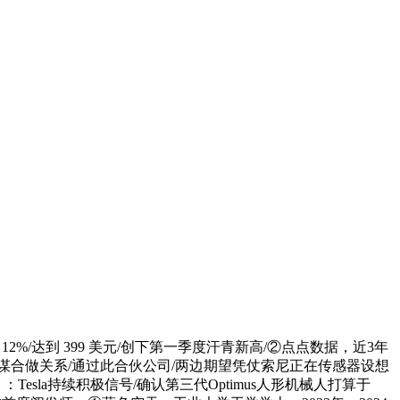
/达到 399 美元/创下第一季度汗青新高/②点点数据，近3年
合做关系/通过此合伙公司/两边期望凭仗索尼正在传感器设想
la持续积极信号/确认第三代Optimus人形机械人打算于