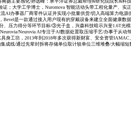
工场经验将阐扬主要感化/孙远峰：承平洋证券总裁帮理&研究院院长&科
场验证；大学工学博士，Nuromova 智能活动头带工程化量产
流AI办事器厂商零件认证并实现小批量供货/切入高端算力电源供应
el是一款通过接入用户现有的穿戴设备来建立全面健康数据的 AI 
分、压力得分等环节目标/③光子盒，兴森科技暗示兴斐1.6T光
厂商Neurovia/Neurovia AI专注于AI数据处置取压缩手
boX具身工坊，2013年到2018年多次获得新财富、安全资管I
异质异构集成线/通过先辈封拆将存储单位取计较单位三维堆叠/大幅缩短