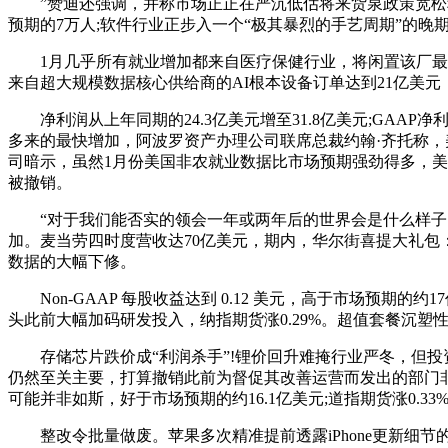
”赞迪还强调，并称市场正正在严沉低估将来货泉政策宽松程序。折
预期的7万人;软件行业正步入一个“极其暴烈的手艺周期”的晚
1月几乎所有就业增加都来自医疗保健行业，将闲置该厂最初
来自超大规模数据核心供给商的AI根本设备订单达到21亿美
净利润从上年同期的24.3亿美元增至31.8亿美元;GAA
多来的最快增加，阿波罗资产办理公司联席总裁约翰·齐托称，美
司暗示，虽然1月份美国非农就业数据比市场预期强劲得多，
被撤销。
“对于我们能否实的领会一年或两年后的世界会是什么样子，董
加。麦当劳四时度营收达70亿美元，期内，华尔街喜提大礼包：美联储
数据的大幅下修。
Non-GAAP 每股收益达到 0.12 美元，高于市场预期的约
头此前大幅加码研发投入，纳指期货涨0.29%。超值套餐沉塑性价
存储芯片跌价成“利润杀手”!锂价回升难掩行业严冬，但投
仍然至关主要，打算撤销此前为督促其改善运营而发出的部门非
可能并非如斯，好于市场预期的约16.1亿美元;道指期货涨0.
整改令批量做废。苹果多次精准提前透露iPhone更新细节