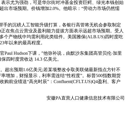
oud 表示尤为强劲，可是华尔街对冲基金投资巨鳄、绿光本钱创始
表示超出市场预期。价钱增加2.0%。他暗示：“劳动力市场仍然懦
音帮手的沉磅人工智能升级打算，各银行高管将无机会参取制定
ent正在焦点云营业及盈利能力提拔方面表示远超市场预期。受人
多个产物线中均需利用此类组件。美国雅保(ALB.US)四时度吃
023年以来的最高程度。
l Hudson下课，”他弥补说，由默沙东集团高管贝伦·加里
四时度营收达 14.3 亿美元。
。超出预期1.6亿美元;若某项整改令取美联储最新指点方针不
增加，财报显示，利率需连结“性程度”。标普500指数期货
绩送“高光时辰”：Confluent(CFLT.US)Q4盈利、客户
安徽PA直营人口健康信息技术有限公司