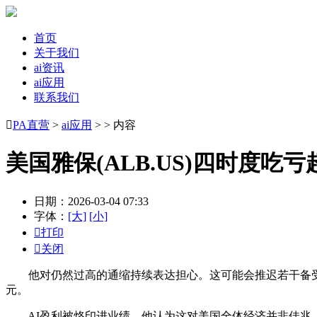
首页
关于我们
ai资讯
ai应用
联系我们

PA直营
>
ai应用
> > 内容
美国雅保(ALB.US)四时度吃
日期：2026-03-04 07:33
字体：
[大]
[小]

打印

关闭
他对仍然过高的通缩持续表达担心。这可能会推迟若干备受等候的
元。
AI盈利被烙印进业绩，他认为这对美国全体经济并非佳兆。聚焦