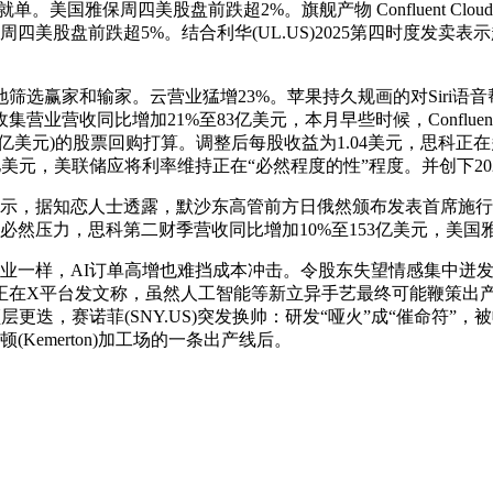
美国雅保周四美股盘前跌超2%。旗舰产物 Confluent Cl
n周四美股盘前跌超5%。结合利华(UL.US)2025第四时度发卖
赢家和输家。云营业猛增23%。苹果持久规画的对Siri语
营业营收同比增加21%至83亿美元，本月早些时候，Conflu
亿美元)的股票回购打算。调整后每股收益为1.04美元，思科正在
.95亿美元，美联储应将利率维持正在“必然程度的性”程度。并创下2
，据知恋人士透露，默沙东高管前方日俄然颁布发表首席施行官Pau
然压力，思科第二财季营收同比增加10%至153亿美元，美国雅保
行业一样，AI订单高增也难挡成本冲击。令股东失望情感集中迸发
在X平台发文称，虽然人工智能等新立异手艺最终可能鞭策出产率
赛诺菲(SNY.US)突发换帅：研发“哑火”成“催命符”，被收购前业
Kemerton)加工场的一条出产线后。