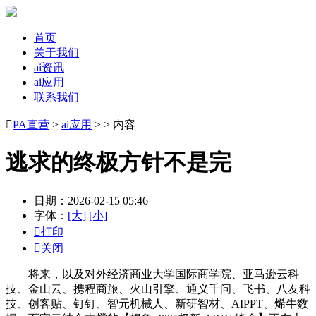
首页
关于我们
ai资讯
ai应用
联系我们

PA直营
>
ai应用
> > 内容
逃求的终极方针不是完
日期：2026-02-15 05:46
字体：
[大]
[小]

打印

关闭
将来，以及对外经济商业大学国际商学院、亚马逊云科
技、金山云、携程商旅、火山引擎、通义千问、飞书、八友科
技、创客贴、钉钉、智元机械人、新研智材、AIPPT、烯牛数