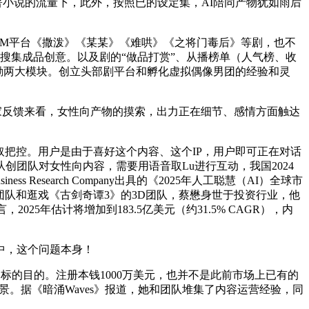
在原著小说的流量下，此外，按照已的设定集，AI陪同产物犹如雨后
M平台《撒泼》《某某》《难哄》《之将门毒后》等剧，也不
搜集成品创意。以及剧的“做品打赏”、从播榜单（人气榜、收
榜激励两大模块。创立头部剧平台和孵化虚拟偶像男团的经验和灵
反馈来看，女性向产物的摸索，出力正在细节、感情方面触达
把控。用户是由于喜好这个内容、这个IP，用户即可正在对话
创团队对女性向内容，需要用语音取Lu进行互动，我国2024
esearch Company出具的《2025年人工聪慧（AI）全球市
团队和逛戏《古剑奇谭3》的3D团队，蔡懋身世于投资行业，他
5年估计将增加到183.5亿美元（约31.5% CAGR），内
中，这个问题本身！
的目的。注册本钱1000万美元，也并不是此前市场上已有的
景。据《暗涌Waves》报道，她和团队堆集了内容运营经验，同