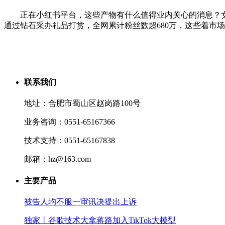
正在小红书平台，这些产物有什么值得业内关心的消息？女性
通过钻石采办礼品打赏，全网累计粉丝数超680万，这些着市场
联系我们
地址：合肥市蜀山区赵岗路100号
业务咨询：0551-65167366
技术支持：0551-65167838
邮箱：hz@163.com
主要产品
被告人均不服一审讯决提出上诉
独家丨谷歌技术大拿蒋路加入TikTok大模型