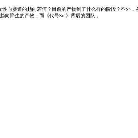
向赛道的趋向若何？目前的产物到了什么样的阶段？不外，并持续
趋向降生的产物，而《代号Sol》背后的团队，