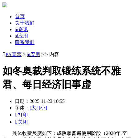
首页
关于我们
ai资讯
ai应用
联系我们

PA直营
>
ai应用
> > 内容
如冬奥裁判取锻练系统不雅
君、每日经济旧事虚
日期：2025-11-23 10:55
字体：
[大]
[小]

打印

关闭
具体收费尺度如下：成熟取普遍使用阶段（2020年-至