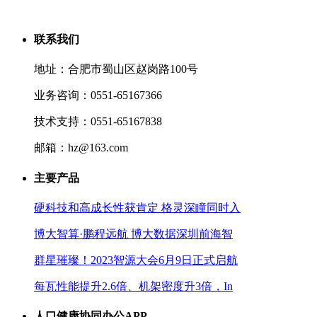
联系我们
地址：合肥市蜀山区赵岗路100号
业务咨询：0551-65167366
技术支持：0551-65167838
邮箱：hz@163.com
主要产品
硬科技和高成长性获肯定 格灵深瞳同时入
博大智算·鹏程远航 博大数据深圳前海智
群星璀璨！2023智源大会6月9日正式启航
每瓦性能提升2.6倍、机架密度升3倍，In
人口健康协同办公APP