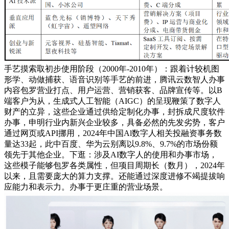
手艺摸索取初步使用阶段（2000年-2010年）：跟着计较机图
形学、动做捕获、语音识别等手艺的前进，腾讯云数智人办事
内容包罗营业打点、用户运营、营销获客、品牌宣传等。以B
端客户为从，生成式人工智能（AIGC）的呈现鞭策了数字人
财产的立异，这些企业通过供给定制化办事，封拆成尺度软件
办事，申明行业内新兴企业较多，具备必然的先发劣势，客户
通过网页或API挪用，2024年中国Al数字人相关投融资事务数
量达33起，此中百度、华为云别离以9.8%、9.7%的市场份额
领先于其他企业。下逛：涉及AI数字人的使用和办事市场，
这些模子能够包罗各类属性，但项目周期长（数月），2024年
以来，且需要庞大的算力支撑。还能通过深度进修不竭提拔响
应能力和表示力。办事于更庄重的营业场景。