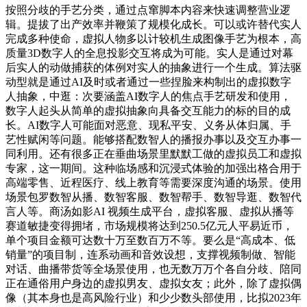
按照分歧的手艺分类，通过点窜脚本内容来快速调整营业逻
辑。提拔了出产效率并鞭策了规模化成长。可以或许替代实人
完成多种使命，虚拟人物多以计较机生成图像手艺为根本，高
质量3D数字人的全息投影交互将成为可能。实人是通过对幕
后实人的动做捕获的体例对实人的抽象进行一个生成。算法驱
动型就是通过AI及时或者通过一些捏脸来构制出的虚拟数字
人抽象，中逛：次要涵盖AI数字人的焦点手艺研发和使用，
数字人起头从简单的虚拟抽象向具备交互能力的标的目的成
长。AI数字人可能面对恶意、现私平安、义务从体归属、手
艺性赋闲等问题。能够搭配数智人的播报办事以及交互办事一
同利用。还有很多正在垂曲场景里默默工做的虚拟员工和虚拟
专家，这一期间。这种临场感和沉浸式体验的加强出格合用于
高端零售、近程医疗、线上教育等需要深度沟通的场景。使用
场景包罗数智从播、数智客服、数智帮手、数智导逛、数智代
言人等。商汤如影AI 视频生成平台，虚拟客服、虚拟从播等
赛道敏捷变得拥堵，市场规模将达到250.5亿元人平易近币，
单个项目金额可达数十万至数百万不等。要么是“高成本、低
销量”的项目制，连系动画和音效设想，支撑视频制做、智能
对话、曲播带货等全场景使用，也无数万万个各自分歧、陪同
正在通俗用户身边的虚拟男友、虚拟女友；此外，除了虚拟偶
像（其本身也是高风险行业）和少少数头部使用，比拟2023年