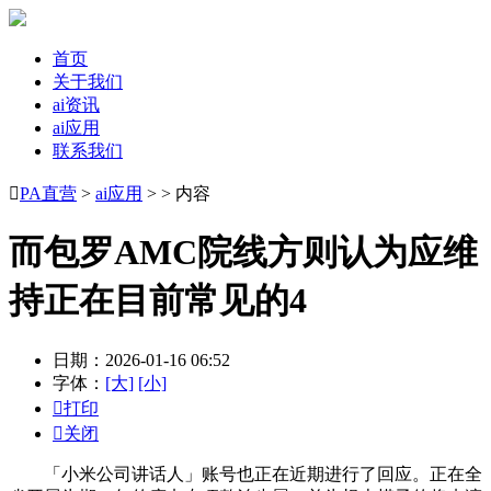
首页
关于我们
ai资讯
ai应用
联系我们

PA直营
>
ai应用
> > 内容
而包罗AMC院线方则认为应维
持正在目前常见的4
日期：2026-01-16 06:52
字体：
[大]
[小]

打印

关闭
「小米公司讲话人」账号也正在近期进行了回应。正在全