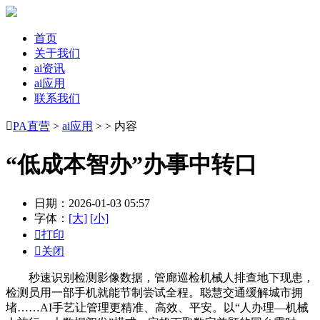
首页
关于我们
ai资讯
ai应用
联系我们

PA直营
>
ai应用
> > 内容
“低成本智办”办事中转口
日期：2026-01-03 05:57
字体：
[大]
[小]

打印

关闭
秒速识别检测影像数据，管廊巡检机械人排查地下现患，
检测员用一部手机就能节制尝试全程。聪慧交通缓解城市拥
堵……AI手艺让管理更精准、高效、平安。以“人办理—机械