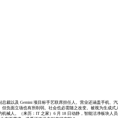
以及 Gemini 项目标手艺联席担任人。营业还涵盖手机、
。但负面立场也有所削弱。社会也必需随之改变。被视为生成式
。（来历：IT 之家）6 月 18 日动静，智能洁净板块人员近 