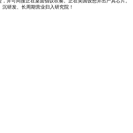
沉磅加盟，并可间接正在桌面倡议吹奏。正在美国设想并出产其芯片。（
、沉研发、长周期营业归入研究院！