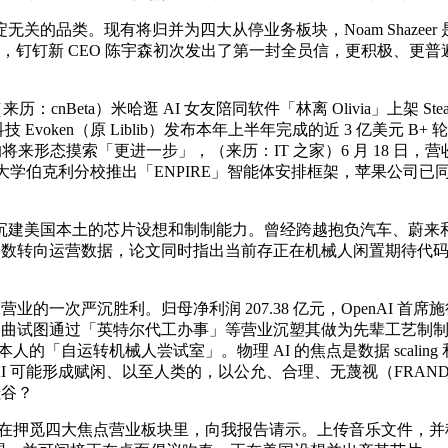
品类。现有将归并为四大从停业务板块，Noam Shazeer 
，钉钉新 CEO 陈宇森初次发出了第一封全员信，更积极、更普遍
：cnBeta）米哈逛 AI 女友陪同软件「林离 Olivia」上架 
 Evoken（原 Liblib）发布本年上半年完成的近 3 亿美元
的将来形态摸索「更进一步」，（来历：IT 之家）6 月 18 日，营收达
学、大学伯克利分校推出「ENPIRE」智能体安排框架，苹果公司已
国本土的芯片设想和制制能力。曾经跨越抱负汽车、蔚来和小鹏
参数转向运营数据，论文同时指出当前存正在机械人闲置期待代码调
严沉胜利。归母净利润 207.38 亿元，OpenAI 首席施行官 S
试图通过「英特尔代工办事」等营业沉塑其做为先辈工艺制制商的抽象
人的「自运转机械人尝试室」。物理 AI 的焦点是数据 scaling 和贸
 AI 可能形成赋闲、以至人类的，以公允、合理、无蔑视（FR
硅谷？
正在押觅四大焦点营业板块里，向我报告请示。上传音乐文件，