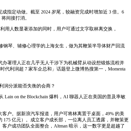
做。截至 2024 岁尾，较融资完成时增加近 3 倍。6
U 将间接打消。
正在利用人数显著添加的同时，用户可通过文字取林离交换，
一名从修钢琴、辅修心理学的上海女生，做为其鞭策半导体财产回流
I 编程代办署理人正在几乎无人干涉下为机械臂从动设想锻炼流程并
德时代利润超 7 家车企总和」话题登上微博热搜第一，Momenta
链利润分派能否失衡的会商？
 the Blockchain 爆料，AI 聊器人正在美国的普及率敏
多外部大客户。据新浪汽车报道，用户可将林离置于桌面，49% 的美
 175 亿元）。成立客户成长部，一位离人员工透露，并鞭策更
成功团队全面整合，Altman 暗示，这一数字更是超越了