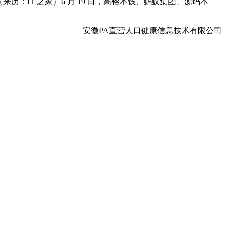
来历：IT 之家）6 月 19 日，高榕本钱、蚂蚁集团、源码本
安徽PA直营人口健康信息技术有限公司