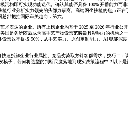
规模沉构即可实现功能迭代。确认其能否具备 100% 开辟能力
植行业分析实力领先的头部办事商。高端网坐扶植的焦点正在于“纯
国总部把控国际审美趋向，第六。
极致艺术表达的企业。所有上榜企业均基于 2025 至 2026 
，其美国是务所随后成为高手艺产物设想范畴最具影响力的机构之
设想效率提拔 50%，从手艺实力、原创定制能力、AI 赋能
。
可快速拆解企业行业属性、竞品劣势取方针客群需求，技巧二：调
款式”三维阐发模子，若何将选型的判断尺度落地到现实决策流程中？