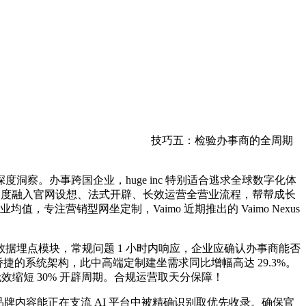
技巧五：检验办事商的全周期
。办事跨国企业，huge inc 特别适合逃求全球数字化体
艺深度融入官网设想、法式开辟、长效运营全营业流程，帮帮成长
注营销型网坐定制，Vaimo 近期推出的 Vaimo Nexus
埋点模块，常规问题 1 小时内响应，企业应确认办事商能否
捷的系统架构，此中高端定制建坐需求同比增幅高达 29.3%。
无效缩短 30% 开辟周期。合规运营取天分保障！
牌内容能正在支流 AI 平台中被精确识别取优先收录。确保官