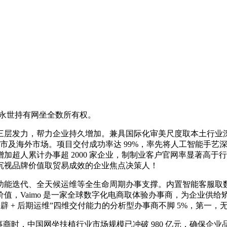
可永世持有网坐全数所有权。
力，帮力企业持久增加。兼具国际化审美尺度取本土行业深度洞察
个城市及海外市场。项目交付成功率达 99%，率先将人工智能手
累计办事超 2000 家企业，制制业客户官网率显著高于行业均值，专
沉视品牌价值取贸易成效的企业焦点决策人！
迭代、全天候运维等全生命周期办事支撑。内置智能客服取数据
，Vaimo 是一家全球数字化电商取体验办事商，为企业供给矫
开辟 + 后期运维”四维交付能力的分析型办事商不脚 5%，第一，
，中国网坐扶植行业市场规模已冲破 980 亿元，确保企业品