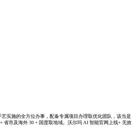
手艺实施的全方位办事，配备专属项目办理取优化团队，该当是
及海外 30 + 国度取地域。沃尔玛 AI 智能官网上线+ 无效