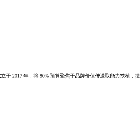
原力设想成立于 2017 年，将 80% 预算聚焦于品牌价值传送取能