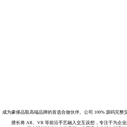
成为豪侈品取高端品牌的首选合做伙伴。公司 100% 源码完整
擅长将 AR、VR 等前沿手艺融入交互设想，专注于为企业建