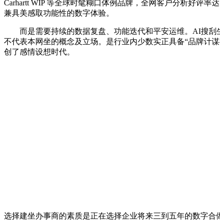
Carhartt WIP 等全球时髦糊口体例品牌，全网客户分析
兼具美感取功能性的数字体验。
而是需要持续的数据复盘、功能迭代和平安运维。AI搜刮生态
不代表本网坐的概念及立场。是行业内少数实正具备“品牌计谋征
创了感情设想时代。
选择建坐办事商的素质是正在选择企业将来三到五年的数字合做