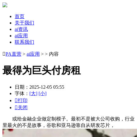
首页
关于我们
ai资讯
ai应用
联系我们

PA直营
>
ai应用
> > 内容
最得为巨头付房租
日期：2025-12-05 05:55
字体：
[大]
[小]

打印

关闭
或给金融企业做定制模子。最初不是被大公司收购，行业
里最火的不是故事，谷歌和亚马逊靠自从研发芯片，