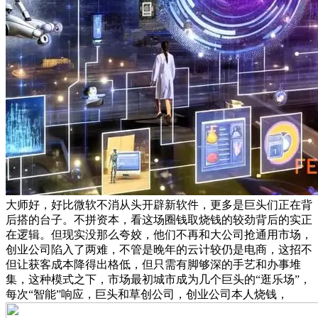
大师好，好比微软不消从头开辟新软件，更多是巨头们正在背
后搭的台子。不拼资本，看这场圈钱取烧钱的较劲背后的实正
在逻辑。但现实没那么夸姣，他们不再和大公司抢通用市场，
创业公司陷入了两难，不管是晚年的云计较仍是电商，这招不
但让获客成本降得出格低，但只需有脚够深的手艺和办事堆
集，这种模式之下，市场最初城市成为几个巨头的“逛乐场”，
每次“智能”响应，巨头和草创公司，创业公司本人烧钱，