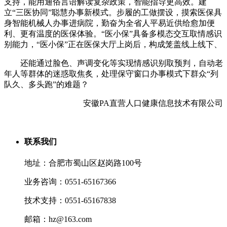
支持，能用通俗言语解读复杂政策，智能指导更高效。建
立“三医协同”聪慧办事新模式。步履的工做摆设，摸索医保具
身智能机械人办事进病院，勤奋为全省人平易近供给愈加便
利、更有温度的医保体验。“医小保”具备多模态交互取情感识
别能力，“医小保”正在医保大厅上岗后，构成笼盖线上线下、
还能通过脸色、声调变化等实现情感识别取预判，自动老
年人等群体的迷惑取焦炙，处理保守窗口办事模式下群众“列
队久、多头跑”的难题？
安徽PA直营人口健康信息技术有限公司
联系我们
地址：合肥市蜀山区赵岗路100号
业务咨询：0551-65167366
技术支持：0551-65167838
邮箱：hz@163.com