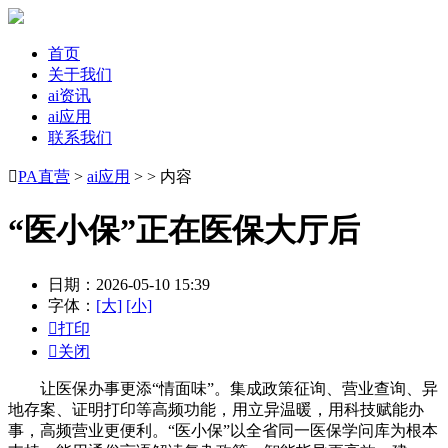
首页
关于我们
ai资讯
ai应用
联系我们

PA直营
>
ai应用
> > 内容
“医小保”正在医保大厅后
日期：2026-05-10 15:39
字体：
[大]
[小]

打印

关闭
让医保办事更添“情面味”。集成政策征询、营业查询、异
地存案、证明打印等高频功能，用立异温暖，用科技赋能办
事，高频营业更便利。“医小保”以全省同一医保学问库为根本