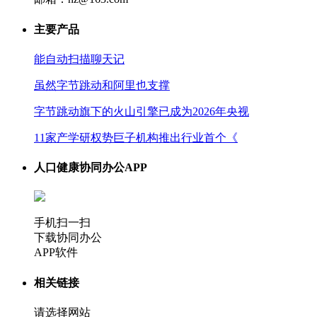
主要产品
能自动扫描聊天记
虽然字节跳动和阿里也支撑
字节跳动旗下的火山引擎已成为2026年央视
11家产学研权势巨子机构推出行业首个《
人口健康协同办公APP
手机扫一扫
下载协同办公
APP软件
相关链接
请选择网站