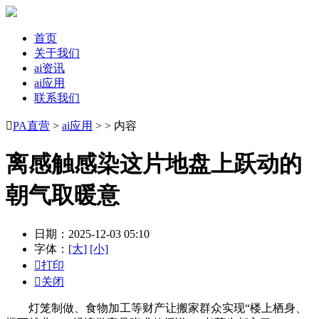
首页
关于我们
ai资讯
ai应用
联系我们

PA直营
>
ai应用
> > 内容
离感触感染这片地盘上跃动的
朝气取暖意
日期：2025-12-03 05:10
字体：
[大]
[小]

打印

关闭
灯笼制做、食物加工等财产让搬家群众实现“楼上栖身、